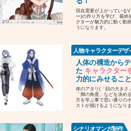
る！
現在需要が上がっているVT
ー)の作り方を学び、最終
クターが魅力的に動く動
うになります。
人物キャラクターデザ
人体の構造から
た
キャラクター
力的にみせるこ
体のアタリ(「顔の大きさ
「脚の角度」などを決める
方を学ぶ事で思い通りの
ストが描けるようになり
シナリオマンガ制作