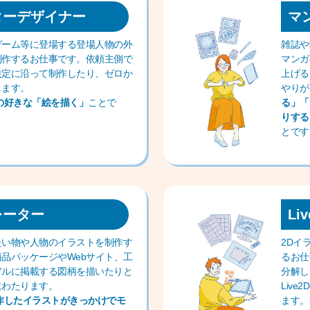
ターデザイナー
マ
ゲーム等に登場する登場人物の外
雑誌や
制作するお仕事です。依頼主側で
マンガ
設定に沿って制作したり、ゼロか
上げる
ります。
やり
の好きな「絵を描く」
ことで
る」「
りする
とです
レーター
Li
たい物や人物のイラストを制作す
2Dイ
品パッケージやWebサイト、工
るお仕
アルに掲載する図柄を描いたりと
分解し
にわたります。
Liv
作したイラストがきっかけでモ
ます。