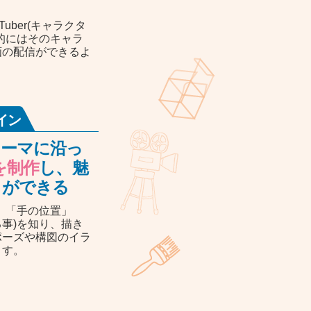
uber(キャラクタ
的にはそのキャラ
画の配信ができるよ
イン
テーマに沿っ
を制作
し、魅
とができる
」「手の位置」
事)を知り、描き
ポーズや構図のイラ
ます。