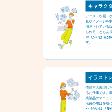
キャラク
アニメ・映画・
見やイメージを
用意されている
ら作ることもあ
やりがいは
自分
す。
イラスト
依頼主の表現し
るお仕事です。商
業製品のマニュ
活躍の場は多岐
やりがいは
「制