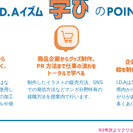
はな
制作したイラストの販売方法、SNS
I.D.
opを使用し
での発信方法などマンガ分野特有の
県内か
の加工
就職方法を授業内で行います。
がりが
ルや発
多くあ
※2年次よりクリ