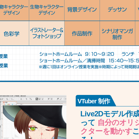
VTuber 制作
Live2Dモデル
って
自分のオリ
クターを動かす