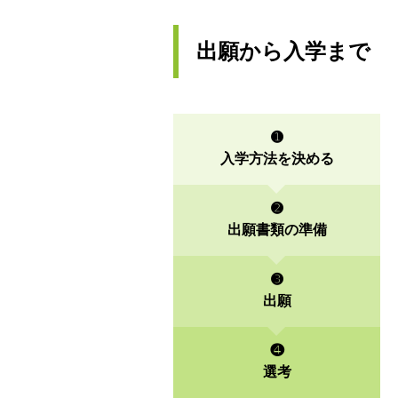
出願から入学まで
➊
入学方法を
決める
➋
出願書類の
準備
➌
出願
❹
選考