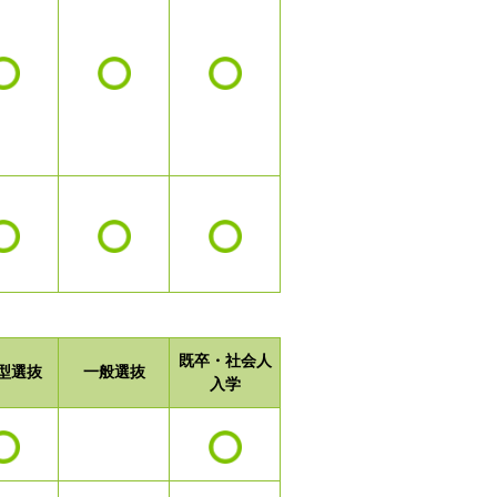
既卒・社会人
型選抜
一般選抜
入学