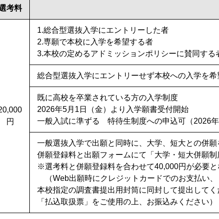
選考料
1.総合型選抜入学にエントリーした者
2.専願で本校に入学を希望する者
3.本校の定めるアドミッションポリシーに賛同する
総合型選抜入学にエントリーせず本校への入学を希
既に高校を卒業されている方の入学制度
2026年5月1日（金）より入学願書受付開始
20,000
一般入試に準ずる 特待生制度への申込可（2026年
円
一般選抜入学で出願と同時に、大学、短大との併願
併願登録料と出願フォームにて「大学・短大併願制
※選考料と併願登録料を合わせて40,000円が必要
（Web出願時にクレジットカードでのお支払い、
本校指定の調査書提出用封筒に同封して提出してく
「払込取扱票」をご使用の上、お振込みください）