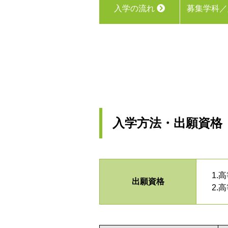
入学の流れ
募集学科
入学方法・出願資格
1.
出願資格
2.