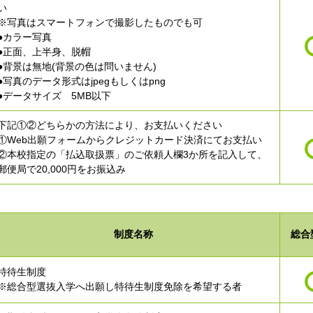
い
※写真はスマートフォンで撮影したものでも可
●カラー写真
●正面、上半身、脱帽
●背景は無地(背景の色は問いません)
●写真のデータ形式はjpegもしくはpng
●データサイズ 5MB以下
下記①②どちらかの方法により、お支払いください
①Web出願フォームからクレジットカード決済にてお支払い
②本校指定の「払込取扱票」のご依頼人欄3か所を記入して、
郵便局で20,000円をお振込み
制度名称
総合
特待生制度
※総合型選抜入学へ出願し特待生制度免除を希望する者