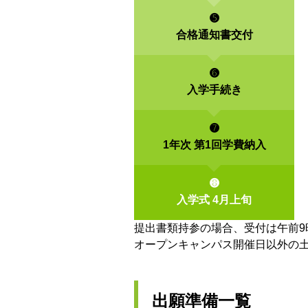
➎
合格通知書
交付
➏
入学手続き
➐
1年次
第1回
学費納入
➑
入学式
4月上旬
提出書類持参の場合、受付は午前9
オープンキャンパス開催日以外の土・
出願準備一覧