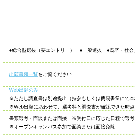
●総合型選抜（要エントリー） ●一般選抜 ●既卒・社会
出願書類一覧
をご覧ください
Web出願のみ
※ただし調査書は別途提出（持参もしくは簡易書留にて本
※Web出願にあわせて、選考料と調査書が確認できた時
書類選考・面談または面接 ※受付日に応じた日程で選考
※オープンキャンパス参加で面談または面接免除