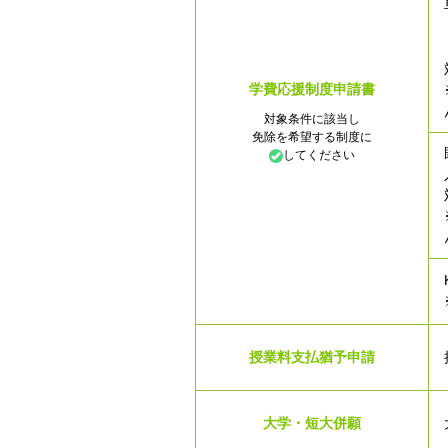
学費応援
制度申請書
対象条件に該当し
免除を希望する制度に
してください
授業料支払猶予申請
大学・短大併願