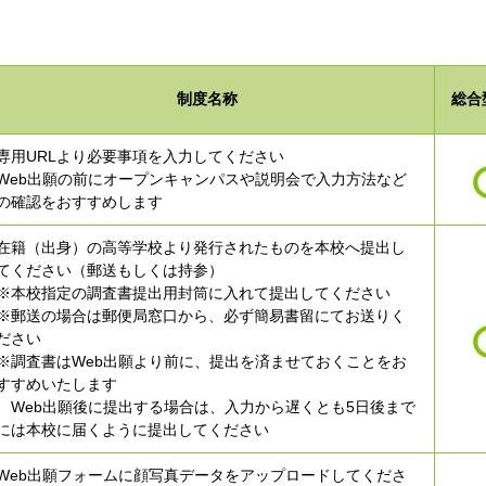
制度名称
総合
専用URLより必要事項を入力してください
Web出願の前にオープンキャンパスや説明会で入力方法など
の確認をおすすめします
在籍（出身）の高等学校より発行されたものを本校へ提出し
てください（郵送もしくは持参）
※本校指定の調査書提出用封筒に入れて提出してください
※郵送の場合は郵便局窓口から、必ず簡易書留にてお送りく
ださい
※調査書はWeb出願より前に、提出を済ませておくことをお
すすめいたします
Web出願後に提出する場合は、入力から遅くとも5日後まで
には本校に届くように提出してください
Web出願フォームに顔写真データをアップロードしてくださ