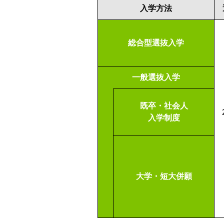
入学方法
総合型選抜
入学
一般選抜
入学
既卒・社会人
入学制度
大学・短大併願