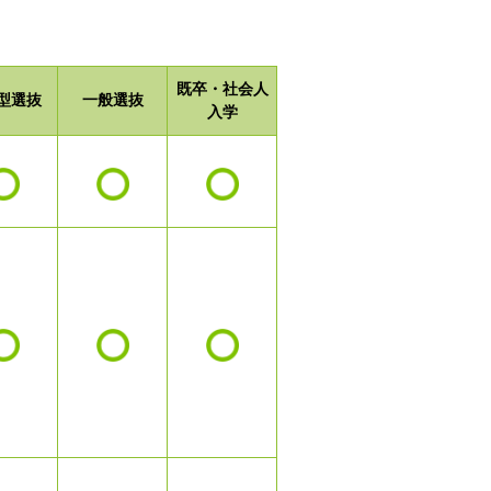
既卒・社会人
型選抜
一般選抜
入学