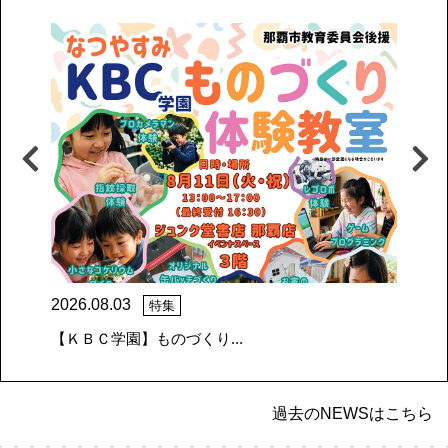
2026.08.03
20
特集
【ＫＢＣ学園】ものづくり...
８
過去のNEWSはこちら